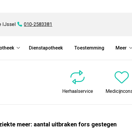
e IJssel
Tel:
010-2583381
otheek
Dienstapotheek
Toestemming
Meer
Onze
apotheek
submenu
Herhaalservice
Medicijncons
iekte meer: aantal uitbraken fors gestegen