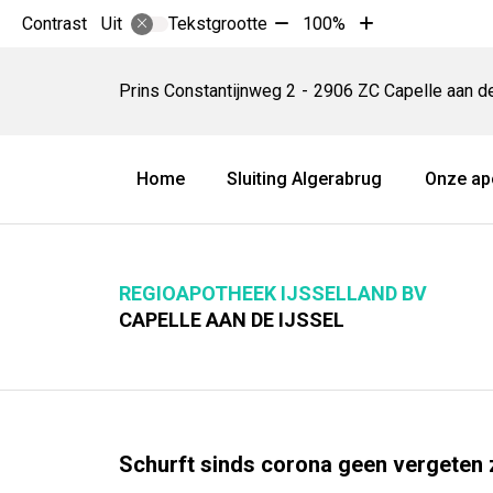
Tekst
Tekst
Contrast
Tekstgrootte
100%
Uit
verkleinen
vergroten
Regioapotheek
met
met
IJsselland
Prins Constantijnweg
2
2906 ZC
Capelle aan d
10%
10%
BV
Hoofdmenu
Home
Sluiting Algerabrug
Onze ap
REGIOAPOTHEEK IJSSELLAND BV
CAPELLE AAN DE IJSSEL
Schurft sinds corona geen vergeten z