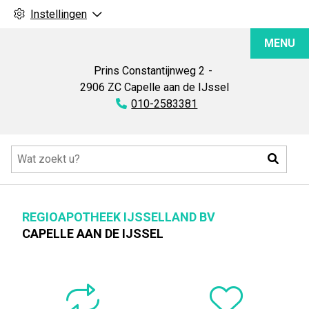
Instellingen
Regioapotheek
MENU
IJsselland
BV
Prins Constantijnweg
2
2906 ZC
Capelle aan de IJssel
Tel:
010-2583381
Hoofdmenu
Zoeke
REGIOAPOTHEEK IJSSELLAND BV
CAPELLE AAN DE IJSSEL