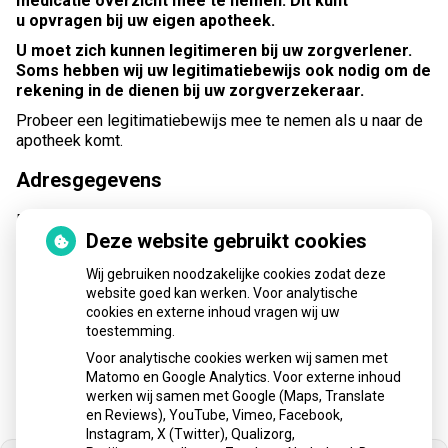
medicatie overzicht mee te nemen. Dit kunt
u opvragen bij uw eigen apotheek.
U moet zich kunnen legitimeren bij uw zorgverlener.
Soms hebben wij uw legitimatiebewijs ook nodig om de
rekening in de dienen bij uw zorgverzekeraar.
Probeer een legitimatiebewijs mee te nemen als u naar de
apotheek komt.
Adresgegevens
Prins Constantijnweg 2
Deze website gebruikt cookies
2906 ZC Capelle aan de IJssel
Tel:
010-2583381
Wij gebruiken noodzakelijke cookies zodat deze
E-mail:
regioapotheek@ysl.nl
website goed kan werken. Voor analytische
cookies en externe inhoud vragen wij uw
Tussen 12.00 en 14.00 uur verzoeken wij u, ons alleen voor
toestemming.
spoedvragen te benaderen.
Voor analytische cookies werken wij samen met
Matomo en Google Analytics. Voor externe inhoud
werken wij samen met Google (Maps, Translate
en Reviews), YouTube, Vimeo, Facebook,
Instagram, X (Twitter), Qualizorg,