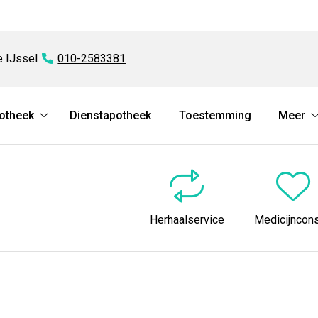
e IJssel
Tel:
010-2583381
otheek
Dienstapotheek
Toestemming
Meer
Onze
apotheek
submenu
Herhaalservice
Medicijncons