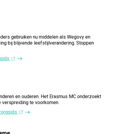
anders gebruiken nu middelen als Wegovy en
g bij blijvende leefstijlverandering. Stoppen
ggids
j kinderen en ouderen. Het Erasmus MC onderzoekt
e verspreiding te voorkomen.
 zorggids
name