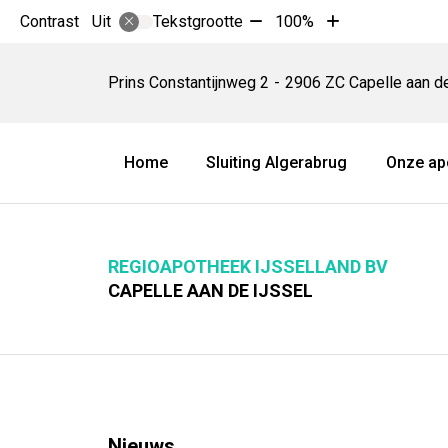
Tekst
Tekst
Contrast
Tekstgrootte
100%
Uit
verkleinen
vergroten
Regioapotheek
met
met
IJsselland
Prins Constantijnweg
2
2906 ZC
Capelle aan d
10%
10%
BV
Hoofdmenu
Home
Sluiting Algerabrug
Onze ap
REGIOAPOTHEEK IJSSELLAND BV
CAPELLE AAN DE IJSSEL
Nieuws