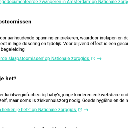
 ongedocumenteerde zwangeren in Amsterdam' op Nationale zor
apstoornissen
oor aanhoudende spanning en piekeren, waardoor inslapen en do
est in lage dosering en tijdelijk. Voor blijvend effect is een g
 begeleiding.
eerde slaapstoornissen' op Nationale zorggids
je het?
ter luchtweginfecties bij baby’s, jonge kinderen en kwetsbare ou
lf, maar soms is ziekenhuiszorg nodig. Goede hygiëne en de nie
n herken je het?' op Nationale zorggids