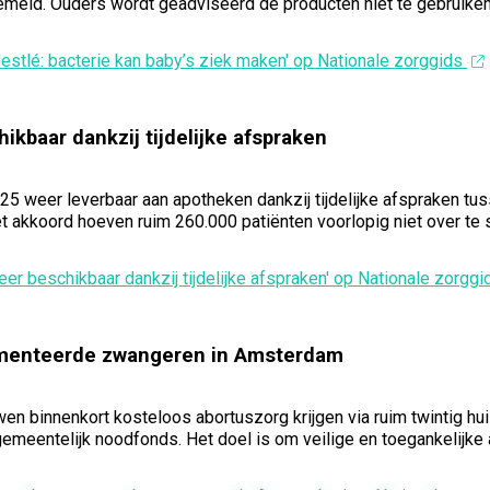
emeld. Ouders wordt geadviseerd de producten niet te gebruiken 
estlé: bacterie kan baby’s ziek maken' op Nationale zorggids
ikbaar dankzij tijdelijke afspraken
25 weer leverbaar aan apotheken dankzij tijdelijke afspraken t
et akkoord hoeven ruim 260.000 patiënten voorlopig niet over te
eer beschikbaar dankzij tijdelijke afspraken' op Nationale zorgg
umenteerde zwangeren in Amsterdam
innenkort kosteloos abortuszorg krijgen via ruim twintig huisar
gemeentelijk noodfonds. Het doel is om veilige en toegankelijke