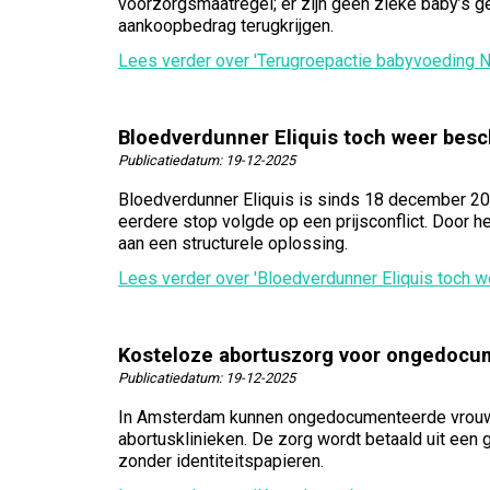
voorzorgsmaatregel; er zijn geen zieke baby’s g
aankoopbedrag terugkrijgen.
Lees verder
over 'Terugroepactie babyvoeding N
Bloedverdunner Eliquis toch weer besch
Publicatiedatum:
19-12-2025
Bloedverdunner Eliquis is sinds 18 december 20
eerdere stop volgde op een prijsconflict. Door h
aan een structurele oplossing.
Lees verder
over 'Bloedverdunner Eliquis toch w
Kosteloze abortuszorg voor ongedoc
Publicatiedatum:
19-12-2025
In Amsterdam kunnen ongedocumenteerde vrouwen b
abortusklinieken. De zorg wordt betaald uit een 
zonder identiteitspapieren.