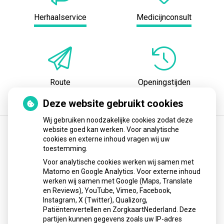
Herhaalservice
Medicijnconsult
Route
Openingstijden
Deze website gebruikt cookies
Wij gebruiken noodzakelijke cookies zodat deze
website goed kan werken. Voor analytische
cookies en externe inhoud vragen wij uw
Terugroepactie babyvoeding Nestlé: bacterie
toestemming.
kan baby’s ziek maken
Voor analytische cookies werken wij samen met
Matomo en Google Analytics. Voor externe inhoud
Nestlé roept de babyvoeding Little Steps 1 en Alfamino
werken wij samen met Google (Maps, Translate
terug vanwege mogelijke aanwezigheid van de bacterie
en Reviews), YouTube, Vimeo, Facebook,
Instagram, X (Twitter), Qualizorg,
Bacillus cereus. Het gaat om een voorzorgsmaatregel; er
Patiëntenvertellen en ZorgkaartNederland. Deze
zijn geen zieke baby’s gemeld. Ouders wordt geadviseerd
partijen kunnen gegevens zoals uw IP-adres
de producten niet te gebruiken en terug te brengen, waarna