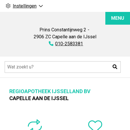
Instellingen
Regioapotheek
MENU
IJsselland
BV
Prins Constantijnweg
2
2906 ZC
Capelle aan de IJssel
Tel:
010-2583381
Hoofdmenu
Zoeke
REGIOAPOTHEEK IJSSELLAND BV
CAPELLE AAN DE IJSSEL