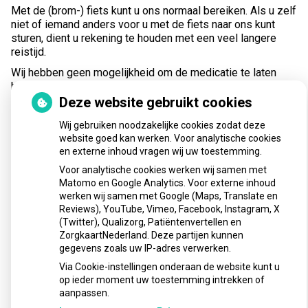
Met de (brom-) fiets kunt u ons normaal bereiken. Als u zelf
niet of iemand anders voor u met de fiets naar ons kunt
sturen, dient u rekening te houden met een veel langere
reistijd.
Wij hebben geen mogelijkheid om de medicatie te laten
bezorgen.
Deze website gebruikt cookies
In de avond, nacht en weekenden kunt u ook terecht bij
Dienstapotheek Middel Holland in Gouda. Tel: 0182 – 698
Wij gebruiken noodzakelijke cookies zodat deze
820
https://sap-mh.nl/
Uw huisarts doet waarschijnlijk ook
website goed kan werken. Voor analytische cookies
dienst vanuit de huisartsenpost aldaar.
en externe inhoud vragen wij uw toestemming.
Vraag uw Spoedarts het recept naar de apotheek in Gouda
Voor analytische cookies werken wij samen met
te sturen. U kunt ons ook benaderen om het recept naar
Matomo en Google Analytics. Voor externe inhoud
Gouda te laten sturen. Medicijnen zullen ook vanuit Gouda
werken wij samen met Google (Maps, Translate en
Reviews), YouTube, Vimeo, Facebook, Instagram, X
niet in Krimpen bezorgd worden.
(Twitter), Qualizorg, Patiëntenvertellen en
ZorgkaartNederland. Deze partijen kunnen
gegevens zoals uw IP-adres verwerken.
Voor reguliere recepten van uw arts uit het IJsselland
ziekenhuis kunt u ons op de gebruikelijke manieren
Via Cookie-instellingen onderaan de website kunt u
benaderen. Houdt rekening met een langere reistijd.
op ieder moment uw toestemming intrekken of
aanpassen.