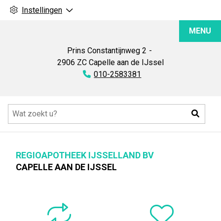
Instellingen
Regioapotheek
MENU
IJsselland
BV
Prins Constantijnweg
2
2906 ZC
Capelle aan de IJssel
Tel:
010-2583381
Hoofdmenu
Zoeke
REGIOAPOTHEEK IJSSELLAND BV
CAPELLE AAN DE IJSSEL